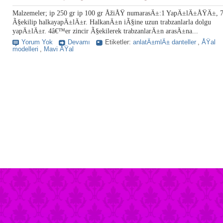
Malzemeler; ip 250 gr ip 100 gr ÅžiÅŸ numarasÄ±:1 YapÄ±lÄ±ÅŸÄ±, 7 
Ã§ekilip halkayapÄ±lÄ±r. HalkanÄ±n iÃ§ine uzun trabzanlarla dolgu
yapÄ±lÄ±r. 4â€™er zincir Ã§ekilerek trabzanlarÄ±n arasÄ±na...
Yorum Yok
Devamı
Etiketler:
anlatÄ±mlÄ± danteller
,
ÅŸal
modelleri
,
Mavi ÅŸal