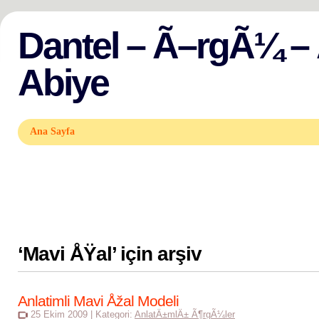
Dantel – Ã–rgÃ¼ – Ã
Abiye
Ana Sayfa
‘
Mavi ÅŸal
’ için arşiv
Anlatimli Mavi Åžal Modeli
25 Ekim 2009 | Kategori:
AnlatÄ±mlÄ± Ã¶rgÃ¼ler